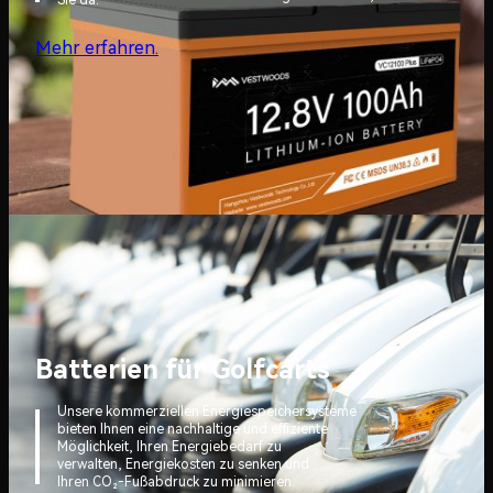
Sie da.
Mehr erfahren.
Batterien für Golfcarts
Unsere kommerziellen Energiespeichersysteme
bieten Ihnen eine nachhaltige und effiziente
Möglichkeit, Ihren Energiebedarf zu
verwalten, Energiekosten zu senken und
Ihren CO₂-Fußabdruck zu minimieren.